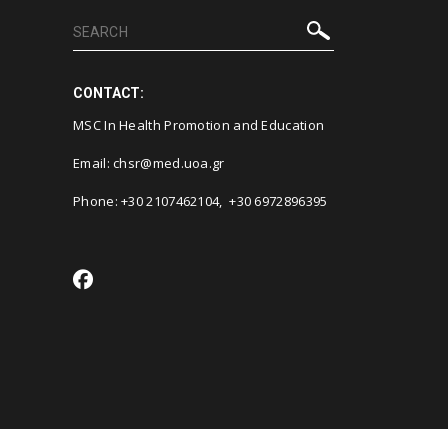
CONTACT:
MSC In Health Promotion and Education
Email: chsr@med.uoa.gr
Phone:
+30 2107462104
,
+30 6972896395